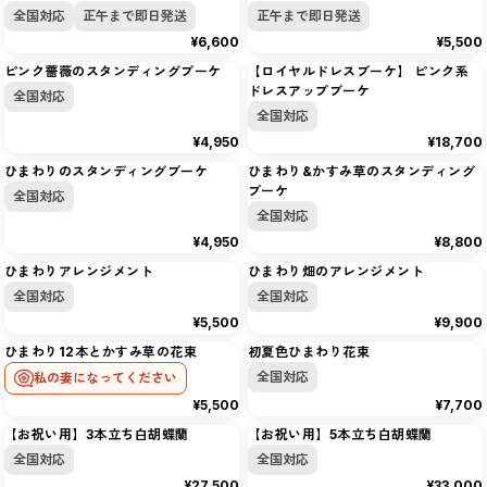
全国対応
正午まで即日発送
正午まで即日発送
¥6,600
¥5,500
ピンク薔薇のスタンディングブーケ
【ロイヤルドレスブーケ】 ピンク系
ドレスアップブーケ
全国対応
1
〜
24
件
/
全
328
件
全国対応
¥4,950
¥18,700
おすすめ順
ひまわりのスタンディングブーケ
ひまわり&かすみ草のスタンディング
ブーケ
全国対応
全国対応
¥4,950
¥8,800
ひまわりアレンジメント
ひまわり畑のアレンジメント
全国対応
全国対応
¥5,500
¥9,900
ひまわり12本とかすみ草の花束
初夏色ひまわり花束
全国対応
私の妻になってください
¥5,500
¥7,700
【お祝い用】3本立ち白胡蝶蘭
【お祝い用】5本立ち白胡蝶蘭
全国対応
全国対応
¥27,500
¥33,000