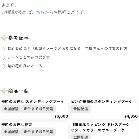
きます。
ご相談があれば
こちら
からお気軽にどうぞ。
参考記事
初心者必見！「希望イメージどおりになる」花屋さんへの注文の仕方
シーンごとの花の選び方
旬の花の良いところ
商品一覧
季節のお任せ スタンディングブーケ
ピンク薔薇のスタンディングブーケ
全国配送
正午まで即日発送
全国配送
¥6,600
¥4,950
季節のお任せ花束
【韓国風ラッピング ドレスブーケ】
ビタミンカラーのサニーブーケ
全国配送
正午まで即日発送
1
〜
24
件
/
全
128
件
全国配送