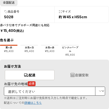
全国配送
商品番号
サイズ
5028
約 W45 x H55cm
赤バラ12本でプロポーズ用途にも対応
￥
15,400
(税込)
色を選ぶ
黄×赤
水色×白
水色×赤
ピンク×パープ
¥15,400
¥15,400
¥15,400
ル
¥15,400
お届け方法
配達
店舗受取
お届け先の地域
必須
（必
須
項
目）
※送料はご注文時にお届け先住所を入力した時点で確定します。
配送についての
詳細はこちら