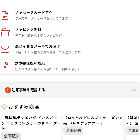
メッセージカード無料
ご注文時にメッセージを入力できます
ラッピング無料
ギフトに最適な丁寧なラッピング
商品写真をメールでお届け
お届けしたお花の写真を撮影してお送りします
請求書後払い対応
法人様は請求書による後払いがご利用できます
注意事項を確認する
おすすめ商品
【韓国風ラッピング ドレスブー
【ロイヤルドレスブーケ】 ピンク
【韓国
ケ】 ビタミンカラーのサニーブー
系 ドレスアップブーケ
ケ】 紫
ケ
全国配送
全国配
全国配送