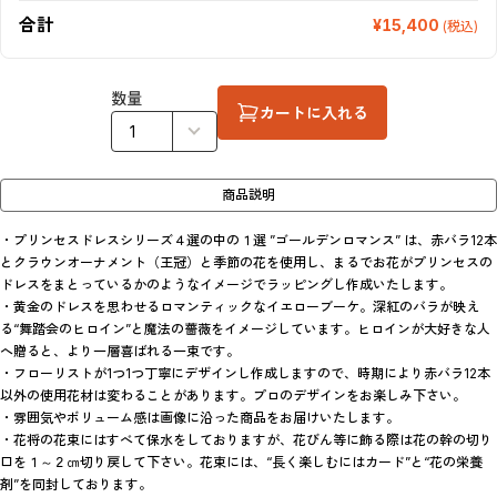
合計
¥15,400
(税込)
数量
カートに入れる
商品説明
・プリンセスドレスシリーズ４選の中の１選 ”ゴールデンロマンス” は、赤バラ12本
とクラウンオーナメント（王冠）と季節の花を使用し、まるでお花がプリンセスの
ドレスをまとっているかのようなイメージでラッピングし作成いたします。

・黄金のドレスを思わせるロマンティックなイエローブーケ。深紅のバラが映え
る“舞踏会のヒロイン”と魔法の薔薇をイメージしています。ヒロインが大好きな人
へ贈ると、より一層喜ばれる一束です。

・フローリストが1つ1つ丁寧にデザインし作成しますので、時期により赤バラ12本
以外の使用花材は変わることがあります。プロのデザインをお楽しみ下さい。

・雰囲気やボリューム感は画像に沿った商品をお届けいたします。

・花将の花束にはすべて保水をしておりますが、花びん等に飾る際は花の幹の切り
口を１～２㎝切り戻して下さい。花束には、“長く楽しむにはカード”と“花の栄養
剤”を同封しております。