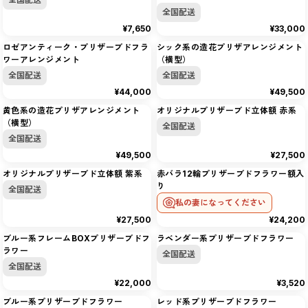
全国配送
¥7,650
¥33,000
ロゼアンティーク・プリザーブドフラ
シック系の造花プリザアレンジメント
ワーアレンジメント
（横型）
1
〜
24
件
/
全
74
件
全国配送
全国配送
おすすめ順
¥44,000
¥49,500
黄色系の造花プリザアレンジメント
オリジナルプリザーブド立体額 赤系
（横型）
全国配送
全国配送
¥49,500
¥27,500
オリジナルプリザーブド立体額 紫系
赤バラ12輪プリザーブドフラワー額入
り
全国配送
私の妻になってください
¥27,500
¥24,200
ブルー系フレームBOXプリザーブドフ
ラベンダー系プリザーブドフラワー
ラワー
全国配送
全国配送
¥22,000
¥3,520
ブルー系プリザーブドフラワー
レッド系プリザーブドフラワー