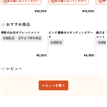
私の妻になってください
私の妻になってください
神
¥16,500
¥16,500
おすすめ商品
季節のお任せアレンジメント
ピンク薔薇のスタンディングブー
陽だま
ケ
メント
全国配送
正午まで即日発送
全国配送
全国配
¥5,500
¥4,950
レビュー
レビューを書く