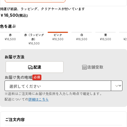
持運び紙袋、ラッピング、クリアケースが付いています
￥
16,500
(税込)
色を選ぶ
赤
赤（ラッピング
ピンク
白
青
¥16,500
赤）
¥16,500
¥16,500
¥16,500
¥2
¥16,500
お届け方法
配達
店舗受取
お届け先の地域
必須
（必
須
項
目）
※送料はご注文時にお届け先住所を入力した時点で確定します。
配送についての
詳細はこちら
ご注文内容