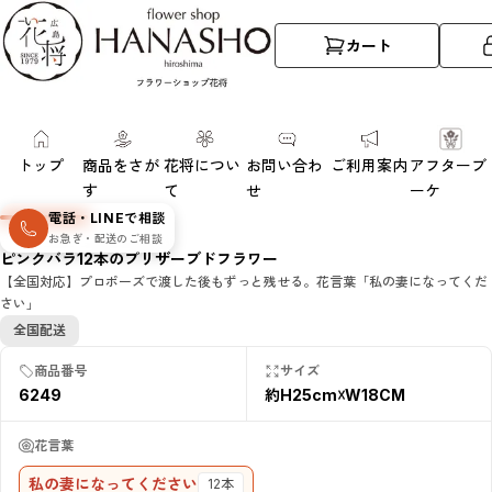
カート
トップ
商品をさが
花将につい
お問い合わ
ご利用案内
アフターブ
す
て
せ
ーケ
電話・LINEで相談
お急ぎ・配送のご相談
ピンクバラ12本のプリザーブドフラワー
【全国対応】プロポーズで渡した後もずっと残せる。花言葉「私の妻になってくだ
さい」
全国配送
商品番号
サイズ
6249
約H25cm☓W18CM
花言葉
私の妻になってください
12本