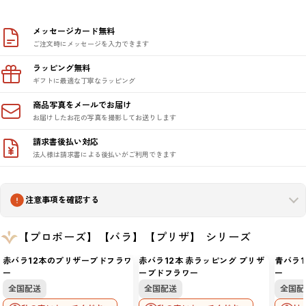
メッセージカード無料
ご注文時にメッセージを入力できます
ラッピング無料
ギフトに最適な丁寧なラッピング
商品写真をメールでお届け
お届けしたお花の写真を撮影してお送りします
請求書後払い対応
法人様は請求書による後払いがご利用できます
注意事項を確認する
【プロポーズ】【バラ】【プリザ】 シリーズ
赤バラ12本のプリザーブドフラワ
赤バラ12本 赤ラッピング プリザ
青バラ
ー
ーブドフラワー
ー
全国配送
全国配送
全国配