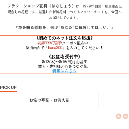
れ
花
フラワーショップ花将（はなしょう）
は、1979年創業・広島市西区
な
観音町の花屋です。厳選した新鮮花材でつくるフラワーギフトを、全国へ
将
ギ
お届けしています。
に
フ
つ
ト
『花を贈る感動を、
選ぶ"あなた"に体験してほしい。』
い
花
《初めてのネット注文を応援》
て
束
初回300円割引
クーポン配布中！
を
決済画面で「
hana300
」を入力してください！
店
《お盆花 受付中》
舗
8/13(木)〜8/16(日)はお盆🎐
＆
故人・先祖様と心をつなぐ花。
特集はこちら
オ
ン
ラ
PICK UP
イ
5件中1件目を選択中
ン
お盆の墓花・お供え花
で