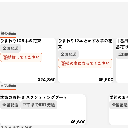
旬の商品
ひまわり108本の花束
ひまわり12本とかすみ草の花
【墓
束
墓花1
全国配送
全国配送
全国
結婚してください
私の妻になってください
¥24,860
¥5,500
人気商品
季節のお任せ スタンディングブーケ
季節のお
1
2
全国配送
正午まで即日発送
全国配送
¥6,600
スタイルでさがす