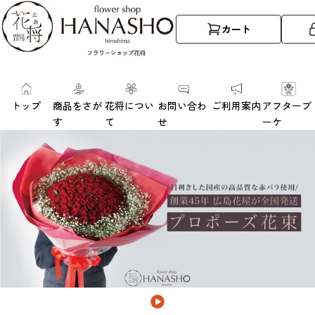
カート
トップ
商品をさが
花将につい
お問い合わ
ご利用案内
アフターブ
す
て
せ
ーケ
広
島
の
花
屋
『花
将』
｜
お
し
ゃ