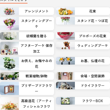
アレンジメント
花束
スタンディングブー
スタンド花・つぼ花
ケ
胡蝶蘭を贈る
プロポーズの花束
アフターブーケ 保存
ウェディングブーケ
加工
お供え、お悔やみの
お墓、仏壇の花
花
観葉植物/鉢物
会場・空間装飾
プリザーブドフラワ
ドライフラワー
ー
高級造花（アーティ
フラワーBOX
フィシャルフラワ