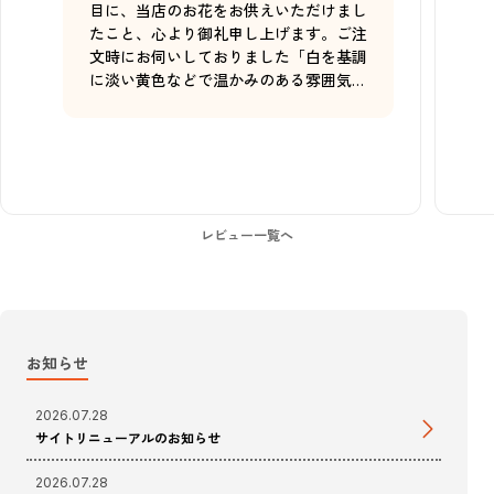
目に、当店のお花をお供えいただけまし
たこと、心より御礼申し上げます。ご注
文時にお伺いしておりました「白を基調
に淡い黄色などで温かみのある雰囲気」
「仮祭壇の幅に合わせ、横に広がらず高
さ30〜35cmほどの縦長のイメージ」と
いうご希望をもとに、季節の花材を選
び、お仕立てさせていただきました。イ
メージに沿うお花としてお受け取りいた
だけたご様子を伺い、スタッフ一同大変
レビュー一覧へ
嬉しく思っております。ご主人様の御霊
の安らかならんことを心よりお祈り申し
上げます。
お知らせ
2026.07.28
サイトリニューアルのお知らせ
2026.07.28