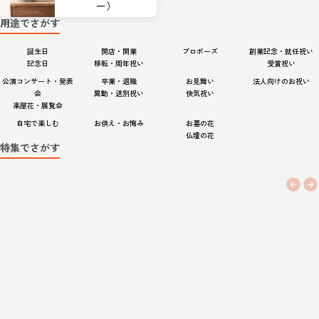
ー）
用途でさがす
誕生日

開店・開業

プロポーズ
創業記念・就任祝い

記念日
移転・周年祝い
受賞祝い
公演コンサート・発表
卒業・退職

お見舞い

法人向けのお祝い
会

異動・送別祝い
快気祝い
楽屋花・展覧会
自宅で楽しむ
お供え・お悔み
お墓の花

仏壇の花
特集でさがす
25件中1件目を選択中