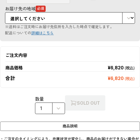
お届け先の地域
必須
（必
須
項
目）
※送料はご注文時にお届け先住所を入力した時点で確定します。
配送についての
詳細はこちら
ご注文内容
商品価格
¥6,820
(税込)
合計
¥6,820
(税込)
数量
SOLD OUT
商品説明
・ご注文のタイミングにより、在庫状況が変化し、商品のお届けができない場合が