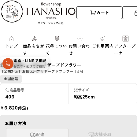
カート
トップ
商品をさが
花将につい
お問い合わ
ご利用案内
アフターブ
す
て
せ
ーケ
SOLD
電話・LINEで相談
OUT
お供え用薄ピンク系プリザーブドフラワー
お急ぎ・配送のご相談
数量限定・売
【全国対応】お供え用プリザーブドフラワー T&M
切れ
全国配送
商品番号
サイズ
406
約高25cm
￥
6,820
(税込)
お届け方法
配達
店舗受取