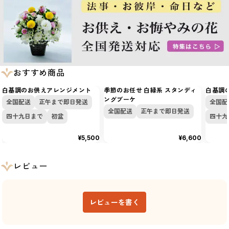
おすすめ商品
白基調のお供えアレンジメント
季節のお任せ 白緑系 スタンディ
白基調
ングブーケ
全国配送
正午まで即日発送
全国配
全国配送
正午まで即日発送
四十九日まで
初盆
四十九
¥5,500
¥6,600
レビュー
レビューを書く