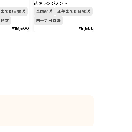
花 アレンジメント
花 アレンジメン
午まで即日発送
全国配送
正午まで即日発送
全国配送
正午
初盆
四十九日以降
四十九日以降
¥16,500
¥5,500