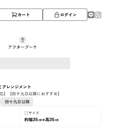
カート
ログイン
アフターブーケ
花 アレンジメント
応】【四十九日以降におすすめ】
四十九日以降
サイズ
約幅35㎝×高35㎝