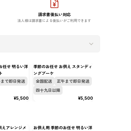
請求書後払い対応
法人様は請求書による後払いがご利用できます
お任せ 明るい洋
季節のお任せ お供え スタンディ
お供え用淡ピンク
ト
ングブーケ
メント
午まで即日発送
全国配送
正午まで即日発送
全国配送
正午
四十九日以降
四十九日以降
¥5,500
¥5,500
供えアレンジメ
お供え用 季節のお任せ 明るい洋
お供え用 季節のお