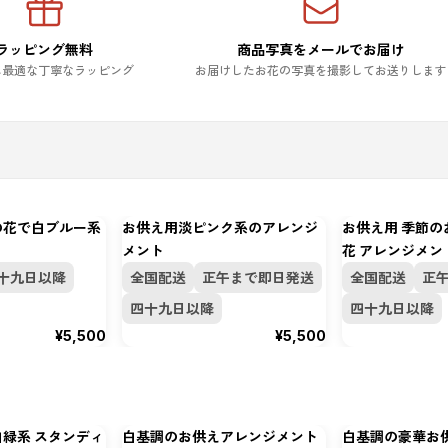
ラッピング無料
商品写真をメールでお届け
に最適な丁寧なラッピング
お届けしたお花の写真を撮影してお送りします
の花で白ブルー系
お供え用淡ピンク系のアレンジ
お供え用 季節の
メント
花 アレンジメン
十九日以降
全国配送
正午まで即日発送
全国配送
正
四十九日以降
四十九日以降
¥5,500
¥5,500
白緑系 スタンディ
白基調のお供えアレンジメント
白基調の豪華お