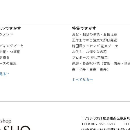
イルでさがす
特集でさがす
ジメント
お盆・初盆の墓花・お供え花
正午までのご注文で即日発送
ディングブーケ
韓国風ラッピング 花束ブーケ
ド花・つぼ花
お供え、お悔やみの花
を贈る
プロポーズ 押し花加工
ーズの花束
還暦・長寿祝い花（古希・喜寿・傘
寿・卒寿・白寿・百寿）
見る
→
すべて見る
→
〒733-0031 広島市西区観音町 
TEL1:
082-295-8217
TEL
(お急ぎの方はお気軽にお問い