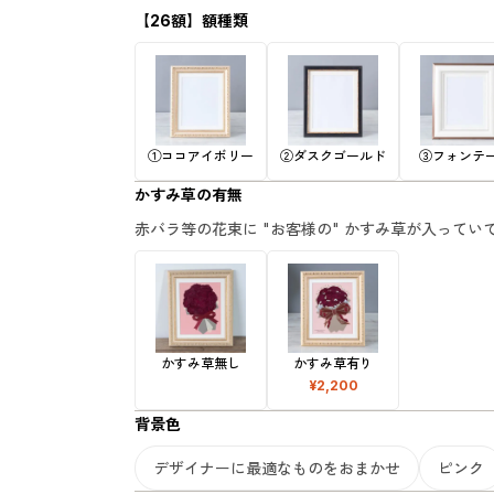
【26額】額種類
①ココアイボリー
②ダスクゴールド
③フォンテ
かすみ草の有無
赤バラ等の花束に "お客様の" かすみ草が入って
かすみ草無し
かすみ草有り
¥2,200
背景色
デザイナーに最適なものをおまかせ
ピンク