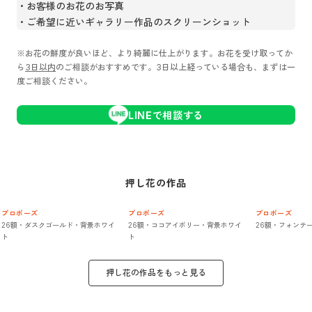
お客様のお花のお写真
ご希望に近いギャラリー作品のスクリーンショット
※お花の鮮度が良いほど、より綺麗に仕上がります。お花を受け取ってか
ら
3日以内
のご相談がおすすめです。3日以上経っている場合も、まずは一
度ご相談ください。
LINEで相談する
押し花
の作品
プロポーズ
プロポーズ
プロポーズ
26額・ダスクゴールド・背景ホワイ
26額・ココアイボリー・背景ホワイ
26額・フォンテ
ト
ト
押し花
の作品をもっと見る