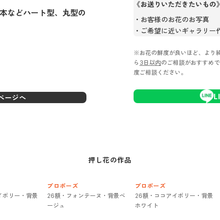
《お送りいただきたいもの
2本などハート型、丸型の
お客様のお花のお写真
ご希望に近いギャラリー
※お花の鮮度が良いほど、より
ら
3日以内
のご相談がおすすめで
度ご相談ください。
L
ページへ
押し花
の作品
プロポーズ
プロポーズ
イボリー・背景
26額・フォンテーヌ・背景ベ
26額・ココアイボリー・背景
ージュ
ホワイト