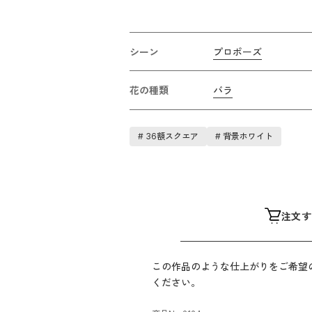
シーン
プロポーズ
花の種類
バラ
#
36額スクエア
#
背景ホワイト
注文す
この作品のような仕上がりをご希望
ください。