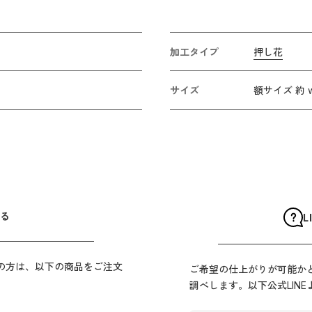
加工タイプ
押し花
サイズ
額サイズ 約 w
る
L
の方は、以下の商品をご注文
ご希望の仕上がりが可能か
調べします。以下公式LIN