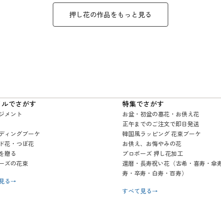
押し花
の作品をもっと見る
イルでさがす
特集でさがす
ジメント
お盆・初盆の墓花・お供え花
正午までのご注文で即日発送
ディングブーケ
韓国風ラッピング 花束ブーケ
ド花・つぼ花
お供え、お悔やみの花
を贈る
プロポーズ 押し花加工
ーズの花束
還暦・長寿祝い花（古希・喜寿・傘
寿・卒寿・白寿・百寿）
見る
→
すべて見る
→