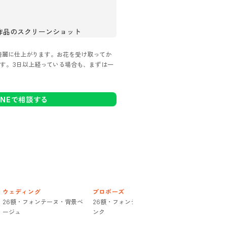
》
作品のスクリーンショット
綺麗に仕上がります。お花を受け取ってか
す。3日以上経っている場合も、まずは一
INEで相談する
ウェディング
プロポーズ
プロポーズ
26額・フォンテーヌ・背景ベ
26額・フォンテーヌ・背景ピ
26額・フォン
ージュ
ンク
ージュ