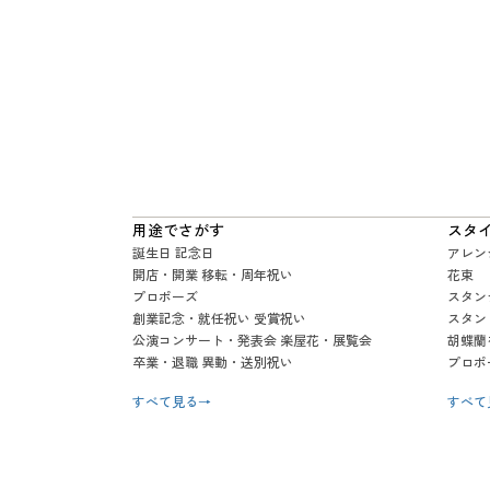
用途でさがす
スタ
誕生日 記念日
アレン
開店・開業 移転・周年祝い
花束
プロポーズ
スタン
創業記念・就任祝い 受賞祝い
スタン
公演コンサート・発表会 楽屋花・展覧会
胡蝶蘭
卒業・退職 異動・送別祝い
プロポ
すべて見る
→
すべて