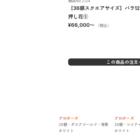
商品No.
2124
【36額スクエアサイズ】バラ1
押し花⑤
¥66,000
〜
（税込）
この商品の注文
プロポーズ
プロポーズ
26額・ダスクゴールド・背景
26額・ココア
ホワイト
ホワイト