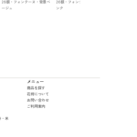
26額・フォンテーヌ・背景ベ
26額・フォンテーヌ・背景ピ
26額・フォン
ージュ
ンク
ージュ
メニュー
商品を探す
花将について
お問い合わせ
ご利用案内
寿・米