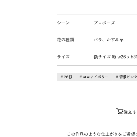
シーン
プロポーズ
花の種類
バラ
、
かすみ草
サイズ
額サイズ 約 w26 x h3
#
26額
#
ココアイボリー
#
背景ピン
注文す
この作品のような仕上がりをご希望