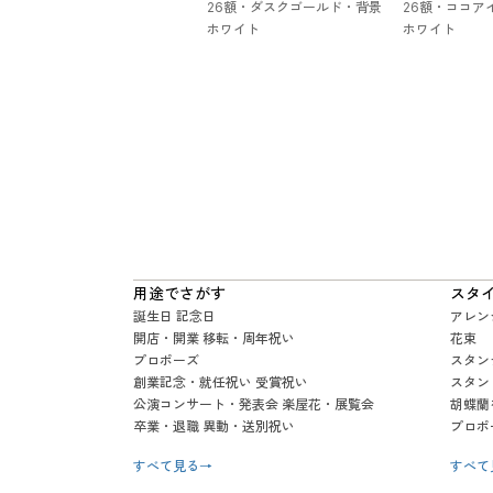
26額・ダスクゴールド・背景
26額・ココア
ホワイト
ホワイト
用途でさがす
スタ
誕生日 記念日
アレン
開店・開業 移転・周年祝い
花束
プロポーズ
スタン
創業記念・就任祝い 受賞祝い
スタン
公演コンサート・発表会 楽屋花・展覧会
胡蝶蘭
卒業・退職 異動・送別祝い
プロポ
すべて見る
→
すべて