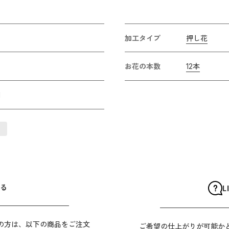
加工タイプ
押し花
お花の本数
12本
1
ク
る
L
の方は、以下の商品をご注文
ご希望の仕上がりが可能か