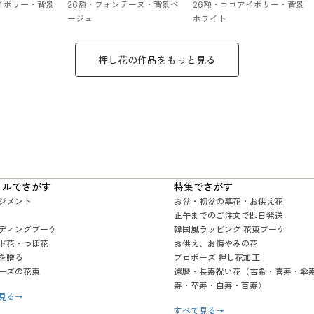
イボリー・背景
26額・フォンテーヌ・背景ベ
26額・ココアイボリー・背景
ージュ
ホワイト
押し花
の作品をもっと見る
イルでさがす
特集でさがす
ジメント
お盆・初盆の墓花・お供え花
正午までのご注文で即日発送
ディングブーケ
韓国風ラッピング 花束ブーケ
ド花・つぼ花
お供え、お悔やみの花
を贈る
プロポーズ 押し花加工
ーズの花束
還暦・長寿祝い花（古希・喜寿・傘
寿・卒寿・白寿・百寿）
見る
→
すべて見る
→