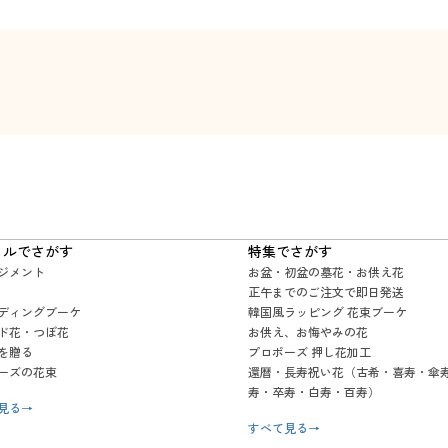
イルでさがす
特集でさがす
ジメント
お盆・初盆の墓花・お供え花
正午までのご注文で即日発送
ディングブーケ
韓国風ラッピング 花束ブーケ
ド花・つぼ花
お供え、お悔やみの花
を贈る
プロポーズ 押し花加工
ーズの花束
還暦・長寿祝い花（古希・喜寿・傘
寿・卒寿・白寿・百寿）
見る
→
すべて見る
→