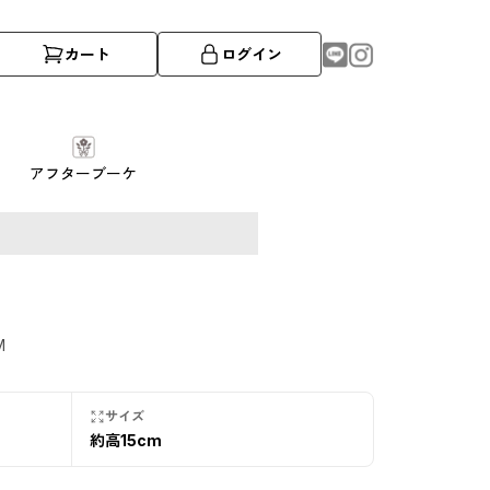
カート
ログイン
アフターブーケ
M
サイズ
約高15cm