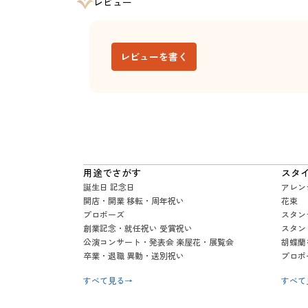
レビュー
レビューを書く
用途でさがす
スタ
誕生日 記念日
アレン
開店・開業 移転・周年祝い
花束
プロポーズ
スタン
創業記念・就任祝い 受賞祝い
スタン
公演コンサート・発表会 楽屋花・展覧会
胡蝶蘭
卒業・退職 異動・送別祝い
プロポ
すべて見る
→
すべて