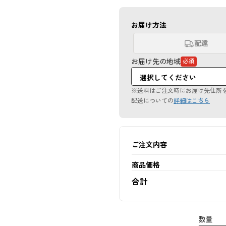
お届け方法
配達
お届け先の地域
必須
（必
須
項
目）
※送料はご注文時にお届け先住所
配送についての
詳細はこちら
ご注文内容
商品価格
合計
数量