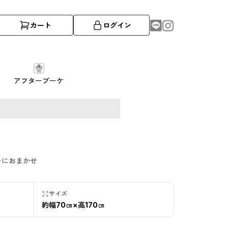
カート
ログイン
アフターブーケ
ーにおまかせ
サイズ
約幅70㎝×高170㎝