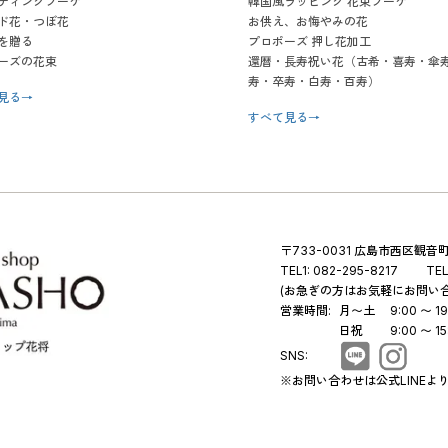
ディングブーケ
韓国風ラッピング 花束ブーケ
ド花・つぼ花
お供え、お悔やみの花
を贈る
プロポーズ 押し花加工
ーズの花束
還暦・長寿祝い花（古希・喜寿・傘
寿・卒寿・白寿・百寿）
見る
→
すべて見る
→
〒733-0031 広島市西区観音町 
TEL1:
082-295-8217
TEL
(お急ぎの方はお気軽にお問い
営業時間:
月〜土
9:00 〜 19
日祝
9:00 〜 15
SNS:
※お問い合わせは公式LINEよ