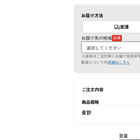
お届け方法
配達
お届け先の地域
必須
（必
須
項
目）
※送料はご注文時にお届け先住所
配送についての
詳細はこちら
ご注文内容
商品価格
合計
数量