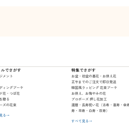
イルでさがす
特集でさがす
ジメント
お盆・初盆の墓花・お供え花
正午までのご注文で即日発送
ディングブーケ
韓国風ラッピング 花束ブーケ
ド花・つぼ花
お供え、お悔やみの花
を贈る
プロポーズ 押し花加工
ーズの花束
還暦・長寿祝い花（古希・喜寿・傘
寿・卒寿・白寿・百寿）
見る
→
すべて見る
→