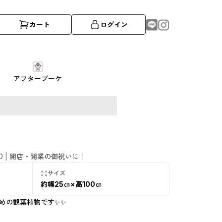
カート
ログイン
アフターブーケ
SOLD OUT
数量限定・売
 | 開店・開業の御祝いに！
切れ
サイズ
約幅25㎝×高100㎝
めの観葉植物です✨✨