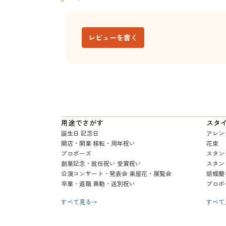
レビューを書く
用途でさがす
スタ
誕生日 記念日
アレン
開店・開業 移転・周年祝い
花束
プロポーズ
スタン
創業記念・就任祝い 受賞祝い
スタン
公演コンサート・発表会 楽屋花・展覧会
胡蝶蘭
卒業・退職 異動・送別祝い
プロポ
すべて見る
→
すべて