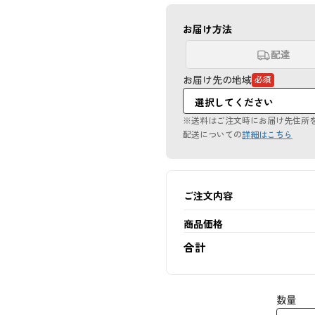
お届け方法
配達
お届け先の地域
必須
（必
須
項
目）
※送料はご注文時にお届け先住所
配送についての
詳細はこちら
ご注文内容
商品価格
合計
数量