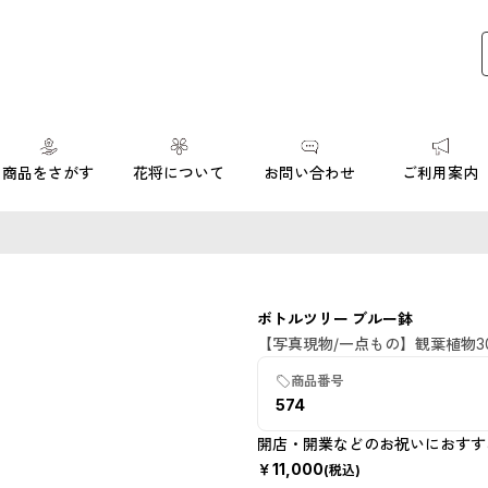
商品をさがす
花将について
お問い合わせ
ご利用案内
SOLD OUT
ボトルツリー ブルー鉢
数量限定・売
【写真現物/一点もの】観葉植物30
切れ
商品番号
574
開店・開業などのお祝いにおすす
￥
11,000
(税込)