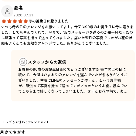
匿名
2026.07.31
母の誕生日に贈りました
いつも母の日のアレンジをお願いしてます。今回は90歳のお誕生日に母に贈りま
した。とても喜んでくれて、今までLINEでメッセージを送るのが精一杯だったの
に頑張って写真を撮って送ってくれました。届いた翌日の写真でしたがお花の状
態もよくとても素敵なアレンジでした。ありがとうございました。
スタッフからの返信
お母様の90歳のお誕生日おめでとうございます🥳 毎年の母の日に
続いて、今回はひまわりのアレンジを選んでいただきありがとうご
ざいました。普段はLINEのメッセージがやっと、というお母様
が、頑張って写真を撮って送ってくださったというお話。読んでい
てこちらまで嬉しくなってしまいました。きっとお花の前で、あれ
これ角度を変えながら撮ってくださったのだろうなと想像していま
す。翌日でもきれいな状態だったとのご感想も、励みになります。
また節目の贈り物をお考えのときは、どうぞよろしくお願いいたし
ます💐
トップ
ひまわりアレンジメント
用途でさがす