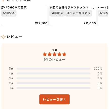
赤バラ60本の花束
季節のお任せアレンジメント Ｌ
ハート型
全国配送
全国配送
正午まで即日発送
全国配
¥27,500
¥11,000
レビュー
5.0
1
件のレビュー
5
★
100
%
4
★
0
%
3
★
0
%
2
★
0
%
1
★
0
%
レビューを書く