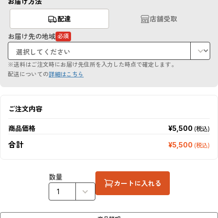
お届け方法
配達
店舗受取
お届け先の地域
必須
（必
須
項
目）
※送料はご注文時にお届け先住所を入力した時点で確定します。
配送についての
詳細はこちら
ご注文内容
商品価格
¥5,500
(税込)
合計
¥5,500
(税込)
数量
カートに入れる