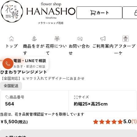
カート
トップ
商品をさが
花将につい
お問い合わ
ご利用案内
アフターブ
す
て
せ
ーケ
電話・LINEで相談
お急ぎ・配送のご相談
ひまわりアレンジメント
【全国対応】ヒマワリ入れてデザイナーにおまかせ
全国配送
商品番号
サイズ
564
約幅25×高25cm
当店は、花き品質管理認証マークを取得しています
5.0
(
1
)
￥
5,500
(税込)