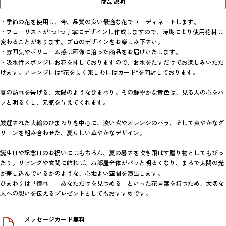
商品説明
・季節の花を使用し、今、品質の良い最適な花でコーディネートします。

・フローリストが1つ1つ丁寧にデザインし作成しますので、時期により使用花材は
変わることがあります。プロのデザインをお楽しみ下さい。

・雰囲気やボリューム感は画像に沿った商品をお届けいたします。

・吸水性スポンジにお花を挿しておりますので、お水をたすだけでお楽しみいただ
けます。アレンジには“花を長く楽しむにはカード“を同封しております。

夏の訪れを告げる、太陽のようなひまわり。その鮮やかな黄色は、見る人の心をパ
ッと明るくし、元気を与えてくれます。

厳選された大輪のひまわりを中心に、淡い紫やオレンジのバラ、そして爽やかなグ
リーンを組み合わせた、夏らしい華やかなデザイン。

誕生日や記念日のお祝いにはもちろん、夏の暑さを吹き飛ばす贈り物としてもぴっ
たり。リビングや玄関に飾れば、お部屋全体がパッと明るくなり、まるで太陽の光
が差し込んでいるかのような、心地よい空間を演出します。

ひまわりは「憧れ」「あなただけを見つめる」といった花言葉を持つため、大切な
人への想いを伝えるプレゼントとしてもおすすめです。
メッセージカード無料