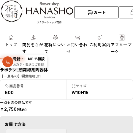
カート
トップ
商品をさが
花将につい
お問い合わ
ご利用案内
アフターブ
す
て
せ
ーケ
SOLD
電話・LINEで相談
OUT
お急ぎ・配送のご相談
数量限定・売
サボテン_朝霧緑系陶器鉢
切れ
【一点もの】観葉植物_01
商品番号
サイズ
500
W10H15
一点ものの商品です
￥
2,750
(税込)
お届け方法