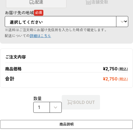
配達
店舗受取
お届け先の地域
必須
（必
須
項
目）
※送料はご注文時にお届け先住所を入力した時点で確定します。
配送についての
詳細はこちら
ご注文内容
商品価格
¥2,750
(税込)
合計
¥2,750
(税込)
数量
SOLD OUT
商品説明