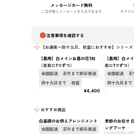
メッセージカード無料
ご注文時にメッセージを入力できます
ギフト
注意事項を確認する
【お通夜〜四十九日、初盆におすすめ】シリーズ
【墓用】白メインお墓の花1対
【墓用】白メイ
（左右に1つずつ）
右に1つずつ）
全国配送
正午まで即日発送
全国配送
正
四十九日まで
初盆
四十九日まで
¥4,400
おすすめ商品
白基調のお供えアレンジメント
季節のお任せ 
ングブーケ
全国配送
正午まで即日発送