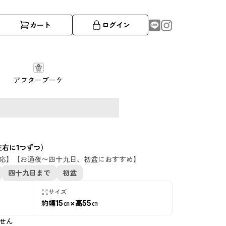
カート
ログイン
アフターブーケ
左右に1つずつ）
応】【お通夜〜四十九日、初盆におすすめ】
四十九日まで
初盆
サイズ
約幅15㎝×高55㎝
せん