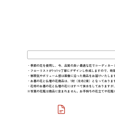
・季節の花を使用し、今、品質の良い最適な花でコーディネート
・フローリストが1つ1つ丁寧にデザインし作成しますので、時
・雰囲気やボリューム感は画像に沿った商品をお届けいたします
・お墓の花と仏壇の花商品は、1対（左右2束）となっております
・花将のお墓の花と仏壇の花にはすべて保水をしておりますが、
※写真の花瓶は商品に含まれません。お手持ちの花立てや花瓶