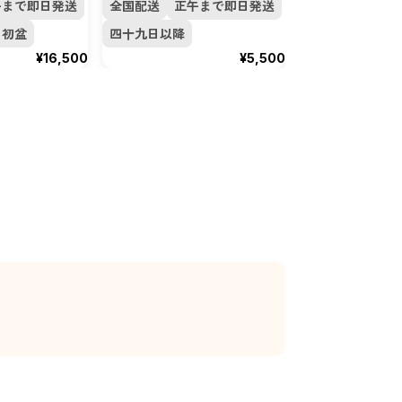
午まで即日発送
全国配送
正午まで即日発送
全国配送
正午
初盆
四十九日以降
四十九日以降
¥16,500
¥5,500