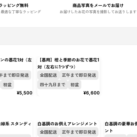
ラッピング無料
商品写真をメールでお届け
に最適な丁寧なラッピング
お届けしたお花の写真を撮影してお送りします
ンの墓花1対（左
【墓用】樒と季節のお花で墓花1
対（左右に1つずつ）
午まで即日発送
全国配送
正午まで即日発送
初盆
四十九日まで
初盆
¥5,500
¥6,600
白緑系 スタンディ
白基調のお供えアレンジメント
白基調の豪華お
ント
全国配送
正午まで即日発送