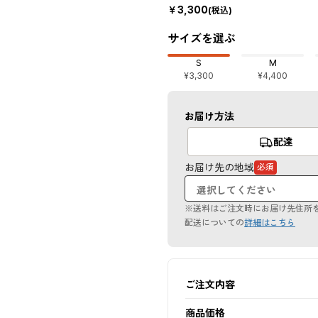
￥
3,300
(税込)
サイズを選ぶ
S
M
¥3,300
¥4,400
お届け方法
配達
お届け先の地域
必須
（必
須
項
目）
※送料はご注文時にお届け先住所
配送についての
詳細はこちら
ご注文内容
商品価格