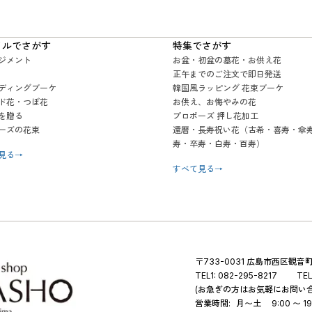
イルでさがす
特集でさがす
ジメント
お盆・初盆の墓花・お供え花
正午までのご注文で即日発送
ディングブーケ
韓国風ラッピング 花束ブーケ
ド花・つぼ花
お供え、お悔やみの花
を贈る
プロポーズ 押し花加工
ーズの花束
還暦・長寿祝い花（古希・喜寿・傘
寿・卒寿・白寿・百寿）
見る
→
すべて見る
→
〒733-0031 広島市西区観音町 
TEL1:
082-295-8217
TEL
(お急ぎの方はお気軽にお問い
営業時間:
月〜土
9:00 〜 19