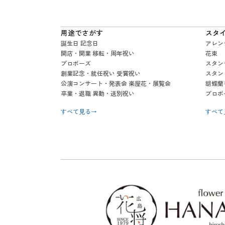
用途でさがす
スタ
誕生日 記念日
アレン
開店・開業 移転・周年祝い
花束
プロポーズ
スタン
創業記念・就任祝い 受賞祝い
スタン
公演コンサート・発表会 楽屋花・展覧会
胡蝶蘭
卒業・退職 異動・送別祝い
プロポ
すべて見る
→
すべて