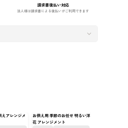
請求書後払い対応
法人様は請求書による後払いがご利用できます
供えアレンジメ
お供え用 季節のお任せ 明るい洋
お供え用 季節のお
花 アレンジメント
花 アレンジメン