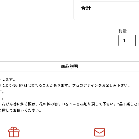
合計
数量
商品説明
します。

期により使用花材は変わることがあります。プロのデザインをお楽しみ下さい。

。

。

花びん等に飾る際は、花の幹の切り口を１～２㎝切り戻して下さい。“長く楽しむには
に挿してお使いください。