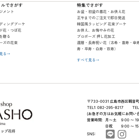
イルでさがす
特集でさがす
ジメント
お盆・初盆の墓花・お供え花
正午までのご注文で即日発送
ディングブーケ
韓国風ラッピング 花束ブーケ
ド花・つぼ花
お供え、お悔やみの花
を贈る
プロポーズ 押し花加工
ーズの花束
還暦・長寿祝い花（古希・喜寿・傘
寿・卒寿・白寿・百寿）
見る
→
すべて見る
→
〒733-0031 広島市西区観音町 
TEL1:
082-295-8217
TEL
(お急ぎの方はお気軽にお問い
営業時間:
月〜土
9:00 〜 19
日祝
9:00 〜 15
SNS: