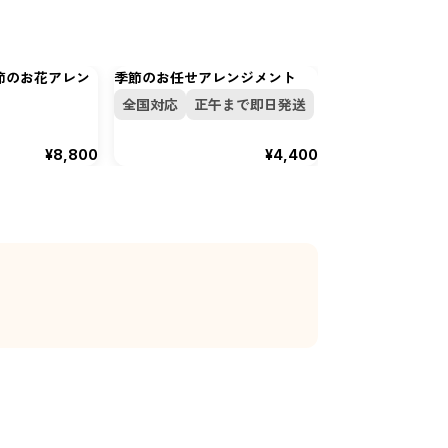
節のお花アレン
季節のお任せアレンジメント
ほのやか すみれ色
アレンジメント
全国対応
正午まで即日発送
全国対応
¥8,800
¥4,400