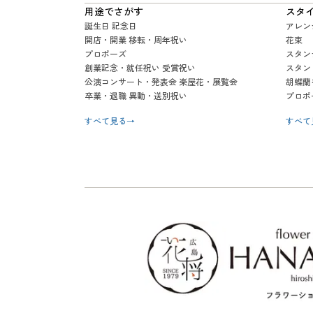
用途でさがす
スタ
誕生日 記念日
アレン
開店・開業 移転・周年祝い
花束
プロポーズ
スタン
創業記念・就任祝い 受賞祝い
スタン
公演コンサート・発表会 楽屋花・展覧会
胡蝶蘭
卒業・退職 異動・送別祝い
プロポ
すべて見る
→
すべて