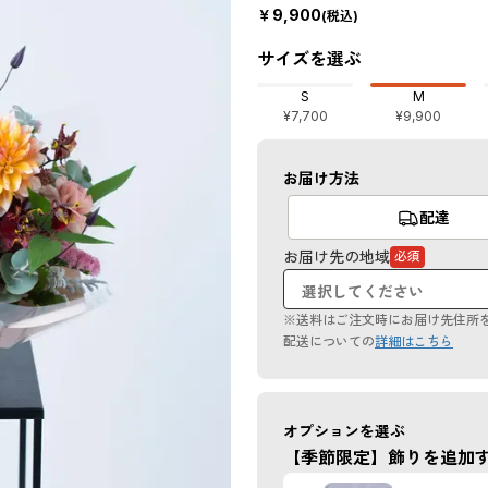
￥
9,900
(税込)
サイズを選ぶ
S
M
¥7,700
¥9,900
お届け方法
配達
お届け先の地域
必須
（必
須
項
目）
※送料はご注文時にお届け先住所
配送についての
詳細はこちら
オプションを選ぶ
【季節限定】飾りを追加