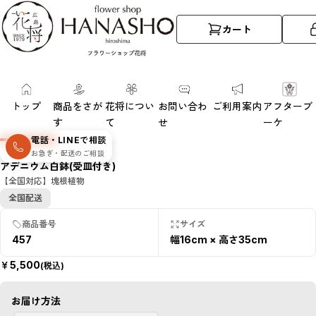
カート
トップ
商品をさが
花将につい
お問い合わ
ご利用案内
アフターブ
す
て
せ
ーケ
SOLD
電話・LINEで相談
OUT
お急ぎ・配送のご相談
数量限定・売
アデニウム白鉢(受皿付き)
切れ
【全国対応】塊根植物
全国配送
商品番号
サイズ
457
幅16cm × 高さ35cm
￥
5,500
(税込)
お届け方法