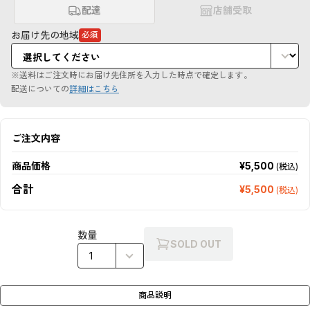
配達
店舗受取
お届け先の地域
必須
（必
須
項
目）
※送料はご注文時にお届け先住所を入力した時点で確定します。
配送についての
詳細はこちら
ご注文内容
商品価格
¥5,500
(税込)
合計
¥5,500
(税込)
数量
SOLD OUT
商品説明