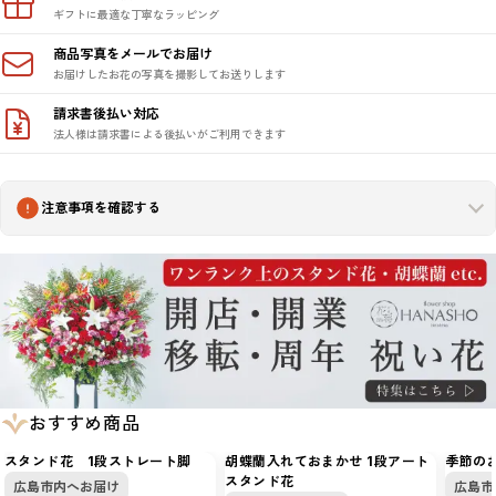
ギフトに最適な丁寧なラッピング
商品写真をメールでお届け
お届けしたお花の写真を撮影してお送りします
請求書後払い対応
法人様は請求書による後払いがご利用できます
注意事項を確認する
おすすめ商品
スタンド花 1段ストレート脚
胡蝶蘭入れておまかせ 1段アート
季節の
スタンド花
広島市内へお届け
広島市