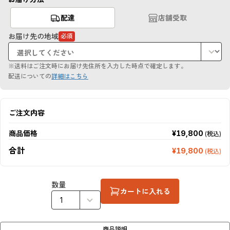
配達
店舗受取
お届け先の地域
必須
（必
須
項
目）
※送料はご注文時にお届け先住所を入力した時点で確定します。
配送についての
詳細はこちら
ご注文内容
商品価格
¥19,800
(税込)
合計
¥19,800
(税込)
数量
カートに入れる
商品説明