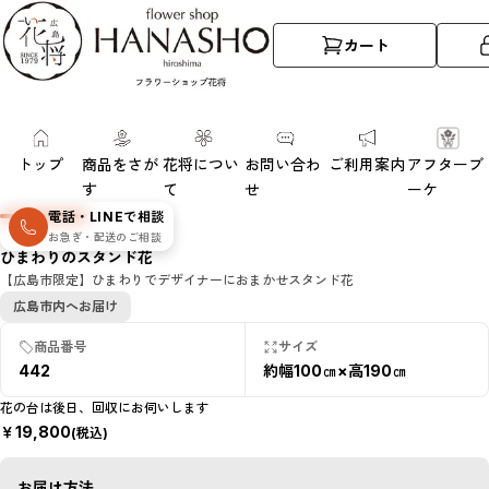
カート
トップ
商品をさが
花将につい
お問い合わ
ご利用案内
アフターブ
す
て
せ
ーケ
電話・LINEで相談
お急ぎ・配送のご相談
ひまわりのスタンド花
【広島市限定】ひまわりでデザイナーにおまかせスタンド花
広島市内へお届け
商品番号
サイズ
442
約幅100㎝×高190㎝
花の台は後日、回収にお伺いします
￥
19,800
(税込)
お届け方法