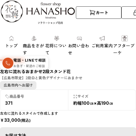
カート
トップ
商品をさが
花将につい
お問い合わ
ご利用案内
アフターブ
す
て
せ
ーケ
電話・LINEで相談
お急ぎ・配送のご相談
左右に流れるおまかせ2段スタンド花
【広島市限定】2段白と黄色デザイナーにおまかせ
広島市内へお届け
商品番号
サイズ
371
約幅100㎝×高190㎝
左右に流れるスタイルで作成します
￥
33,000
(税込)
お届け方法