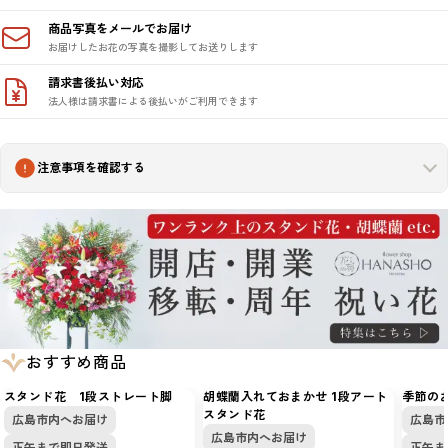
商品写真をメールでお届け
お届けしたお花の写真を撮影してお送りします
請求書後払い対応
法人様は請求書による後払いがご利用できます
注意事項を確認する
おすすめ商品
スタンド花 1段ストレート脚
胡蝶蘭入れておまかせ 1段アート
季節の
スタンド花
広島市内へお届け
広島市
広島市内へお届け
正午まで即日発送
正午ま