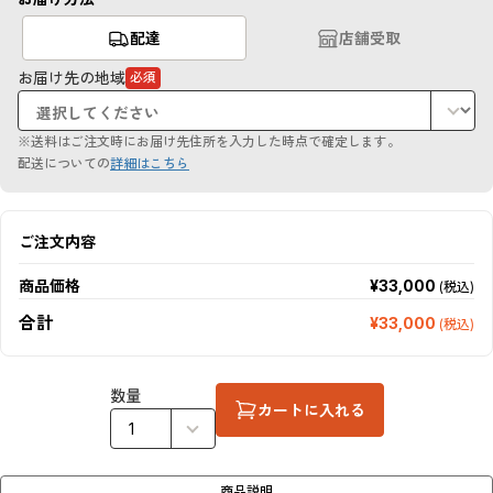
配達
店舗受取
お届け先の地域
必須
（必
須
項
目）
※送料はご注文時にお届け先住所を入力した時点で確定します。
配送についての
詳細はこちら
ご注文内容
商品価格
¥33,000
(税込)
合計
¥33,000
(税込)
数量
カートに入れる
商品説明