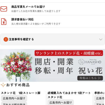
商品写真をメールでお届け
お届けしたお花の写真を撮影してお送りします
請求書後払い対応
法人様は請求書による後払いがご利用できます
注意事項を確認する
おすすめ商品
スタンド花 1段ストレート脚
胡蝶蘭入れておまかせ 1段アート
季節の
スタンド花
広島市内へお届け
広島市
広島市内へお届け
正午まで即日発送
正午ま