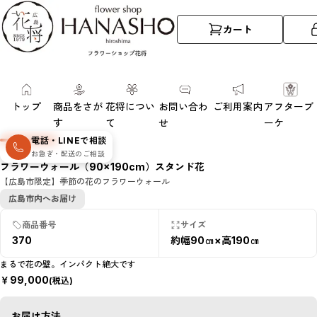
カート
トップ
商品をさが
花将につい
お問い合わ
ご利用案内
アフターブ
す
て
せ
ーケ
電話・LINEで相談
お急ぎ・配送のご相談
フラワーウォール（90×190cm）スタンド花
【広島市限定】季節の花のフラワーウォール
広島市内へお届け
商品番号
サイズ
370
約幅90㎝×高190㎝
まるで花の壁。インパクト絶大です
￥
99,000
(税込)
お届け方法