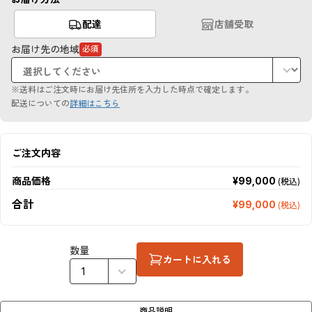
配達
店舗受取
お届け先の地域
必須
（必
須
項
目）
※送料はご注文時にお届け先住所を入力した時点で確定します。
配送についての
詳細はこちら
ご注文内容
商品価格
¥99,000
(税込)
合計
¥99,000
(税込)
数量
カートに入れる
商品説明