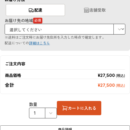
配達
店舗受取
お届け先の地域
必須
（必
須
項
目）
※送料はご注文時にお届け先住所を入力した時点で確定します。
配送についての
詳細はこちら
ご注文内容
商品価格
¥27,500
(税込)
合計
¥27,500
(税込)
数量
カートに入れる
商品説明