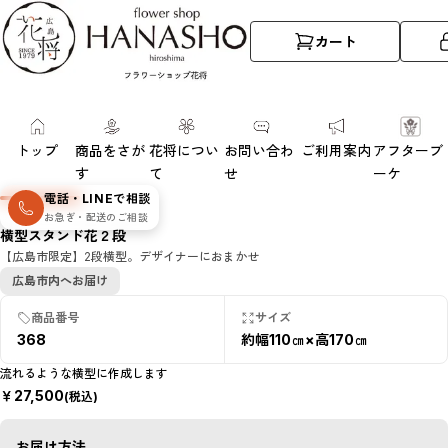
カート
トップ
商品をさが
花将につい
お問い合わ
ご利用案内
アフターブ
す
て
せ
ーケ
電話・LINEで相談
お急ぎ・配送のご相談
横型スタンド花２段
【広島市限定】2段横型。デザイナーにおまかせ
広島市内へお届け
商品番号
サイズ
368
約幅110㎝×高170㎝
流れるような横型に作成します
￥
27,500
(税込)
お届け方法