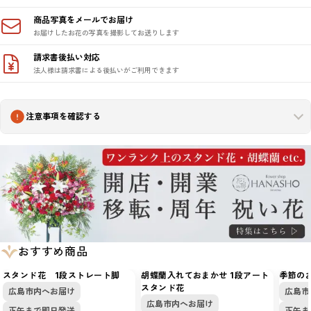
商品写真をメールでお届け
お届けしたお花の写真を撮影してお送りします
請求書後払い対応
法人様は請求書による後払いがご利用できます
注意事項を確認する
おすすめ商品
スタンド花 1段ストレート脚
胡蝶蘭入れておまかせ 1段アート
季節の
スタンド花
広島市内へお届け
広島市
広島市内へお届け
正午まで即日発送
正午ま