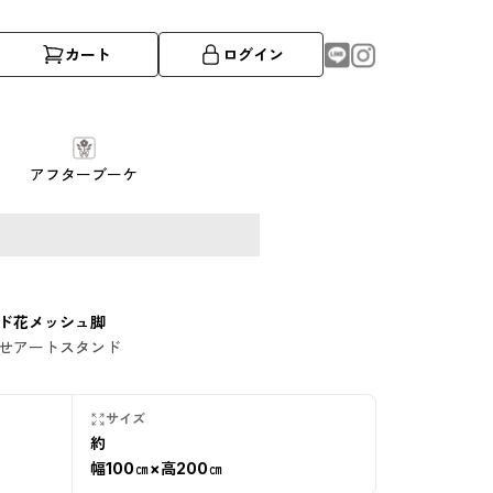
カート
ログイン
アフターブーケ
ド花メッシュ脚
せアートスタンド
サイズ
約
幅100㎝×高200㎝