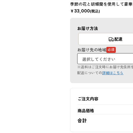
季節の花と胡蝶蘭を使用して豪華
￥
33,000
(税込)
お届け方法
配達
お届け先の地域
必須
（必
須
項
目）
※送料はご注文時にお届け先住所
配送についての
詳細はこちら
ご注文内容
商品価格
合計