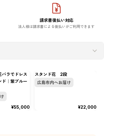
請求書後払い対応
法人様は請求書による後払いがご利用できます
花バラでドレス
スタンド花 2段
Mixカラーで季
ンド｜紫ブルー
ンド花 LM
広島市内へお届け
広島市内へお届
け
正午まで即日発
¥55,000
¥22,000