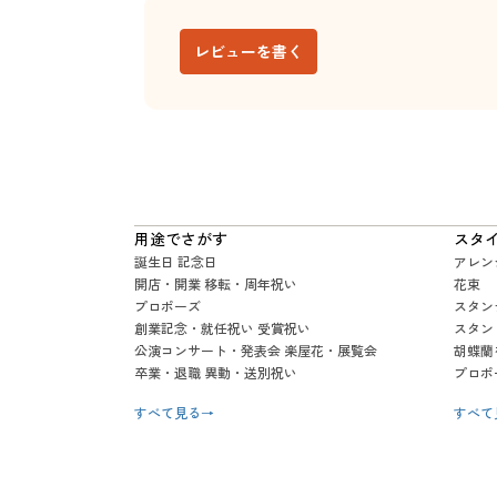
レビューを書く
用途でさがす
スタ
誕生日 記念日
アレン
開店・開業 移転・周年祝い
花束
プロポーズ
スタン
創業記念・就任祝い 受賞祝い
スタン
公演コンサート・発表会 楽屋花・展覧会
胡蝶蘭
卒業・退職 異動・送別祝い
プロポ
すべて見る
→
すべて