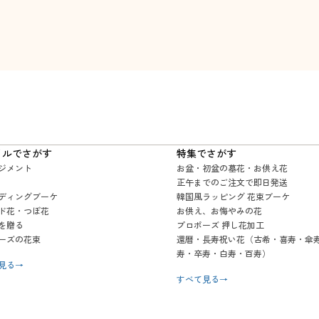
イルでさがす
特集でさがす
ジメント
お盆・初盆の墓花・お供え花
正午までのご注文で即日発送
ディングブーケ
韓国風ラッピング 花束ブーケ
ド花・つぼ花
お供え、お悔やみの花
を贈る
プロポーズ 押し花加工
ーズの花束
還暦・長寿祝い花（古希・喜寿・傘
寿・卒寿・白寿・百寿）
見る
→
すべて見る
→