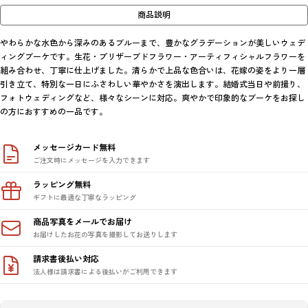
商品説明
やわらかな水色から深みのあるブルーまで、豊かなグラデーションが美しいウェデ
ィングブーケです。生花・プリザーブドフラワー・アーティフィシャルフラワーを
組み合わせ、丁寧に仕上げました。清らかで上品な色合いは、花嫁の姿をより一層
引き立て、特別な一日にふさわしい華やかさを演出します。結婚式当日や前撮り、
フォトウェディングなど、様々なシーンに対応。爽やかで印象的なブーケをお探し
の方におすすめの一品です。
メッセージカード無料
ご注文時にメッセージを入力できます
ラッピング無料
ギフトに最適な丁寧なラッピング
商品写真をメールでお届け
お届けしたお花の写真を撮影してお送りします
請求書後払い対応
法人様は請求書による後払いがご利用できます