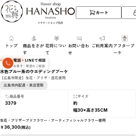
カート
トップ
商品をさが
花将につい
お問い合わ
ご利用案内
アフターブ
す
て
せ
ーケ
電話・LINEで相談
お急ぎ・配送のご相談
水色ブルー系のウエディングブーケ
【広島市限定】生花・プリザ・造花使用
広島市内配達・来店受取
商品番号
サイズ
3379
約
幅30×高さ35CM
生花・プリザーブドフラワー・アーティフィシャルフラワー使用
￥
36,300
(税込)