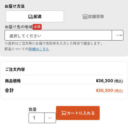
お届け方法
配達
店舗受取
お届け先の地域
必須
（必
須
項
目）
※送料はご注文時にお届け先住所を入力した時点で確定します。
配送についての
詳細はこちら
ご注文内容
商品価格
¥36,300
(税込)
合計
¥36,300
(税込)
数量
カートに入れる