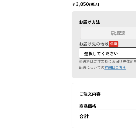
￥
3,850
(税込)
お届け方法
配達
お届け先の地域
必須
（必
須
項
目）
※送料はご注文時にお届け先住所
配送についての
詳細はこちら
ご注文内容
商品価格
合計