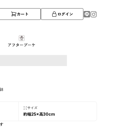
カート
ログイン
アフターブーケ
SOLD OUT
数量限定・売
鉢
切れ
サイズ
約幅25×高30cm
す