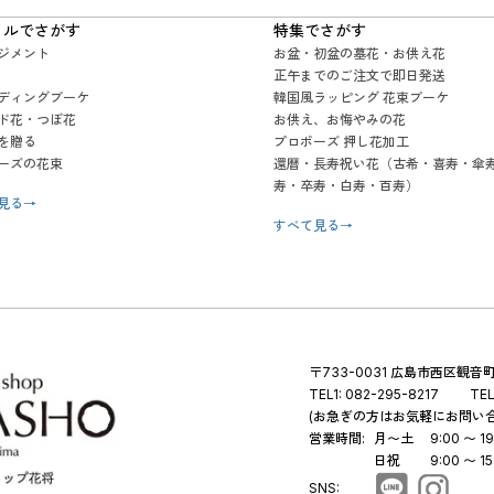
イルでさがす
特集でさがす
ジメント
お盆・初盆の墓花・お供え花
正午までのご注文で即日発送
ディングブーケ
韓国風ラッピング 花束ブーケ
ド花・つぼ花
お供え、お悔やみの花
を贈る
プロポーズ 押し花加工
ーズの花束
還暦・長寿祝い花（古希・喜寿・傘
寿・卒寿・白寿・百寿）
見る
→
すべて見る
→
〒733-0031 広島市西区観音町 
TEL1:
082-295-8217
TEL
(お急ぎの方はお気軽にお問い
営業時間:
月〜土
9:00 〜 19
日祝
9:00 〜 15
SNS: