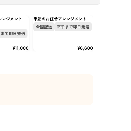
レンジメント
季節のお任せアレンジメント
ピンク薔薇のスタ
ーケ
全国配送
正午まで即日発送
午まで即日発送
全国配送
¥11,000
¥6,600