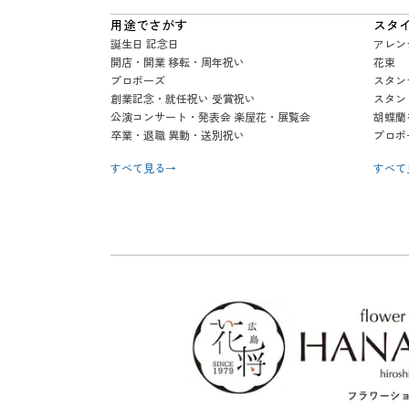
用途でさがす
スタ
誕生日 記念日
アレン
開店・開業 移転・周年祝い
花束
プロポーズ
スタン
創業記念・就任祝い 受賞祝い
スタン
公演コンサート・発表会 楽屋花・展覧会
胡蝶蘭
卒業・退職 異動・送別祝い
プロポ
すべて見る
→
すべて