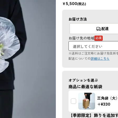
￥
5,500
(税込)
お届け方法
配達
お届け先の地域
必須
（必
須
項
目）
※送料はご注文時にお届け先住所
配送についての
詳細はこちら
オプションを選ぶ
商品に最適な紙袋
三角袋（大
＋
¥330
【季節限定】飾りを追加