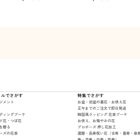
イルでさがす
特集でさがす
ジメント
お盆・初盆の墓花・お供え花
正午までのご注文で即日発送
ディングブーケ
韓国風ラッピング 花束ブーケ
ド花・つぼ花
お供え、お悔やみの花
を贈る
プロポーズ 押し花加工
ーズの花束
還暦・長寿祝い花（古希・喜寿・傘
寿・卒寿・白寿・百寿）