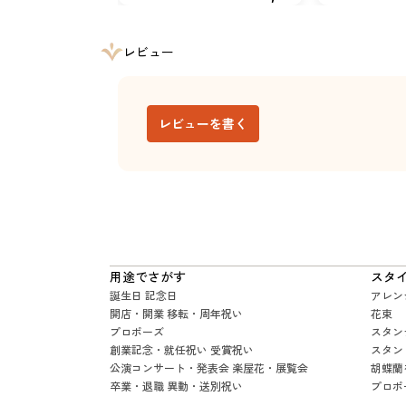
レビュー
レビューを書く
用途でさがす
スタ
誕生日 記念日
アレン
開店・開業 移転・周年祝い
花束
プロポーズ
スタン
創業記念・就任祝い 受賞祝い
スタン
公演コンサート・発表会 楽屋花・展覧会
胡蝶蘭
卒業・退職 異動・送別祝い
プロポ