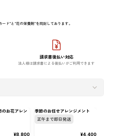
請求書後払い対応
法人様は請求書による後払いがご利用できます
節のお花アレン
季節のお任せアレンジメント
ほのやか すみれ色
アレンジメント
正午まで即日発送
全国対応
¥8,800
¥4,400