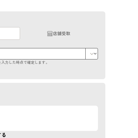
店舗受取
を入力した時点で確定します。
）
する