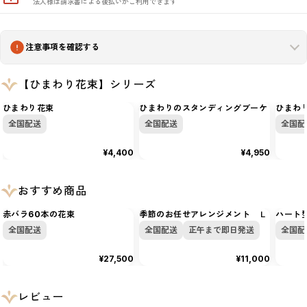
法人様は請求書による後払いがご利用できます
注意事項を確認する
【ひまわり花束】シリーズ
ひまわり花束
ひまわりのスタンディングブーケ
ひまわ
全国配送
全国配送
全国配
¥4,400
¥4,950
おすすめ商品
赤バラ60本の花束
季節のお任せアレンジメント Ｌ
ハート型
全国配送
全国配送
正午まで即日発送
全国配
¥27,500
¥11,000
レビュー