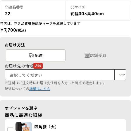
商品番号
サイズ
22
約幅30×高40cm
当店は、花き品質管理認証マークを取得しています
￥
7,700
(税込)
お届け方法
配達
店舗受取
お届け先の地域
必須
（必
須
項
目）
※送料はご注文時にお届け先住所を入力した時点で確定します。
配送についての
詳細はこちら
オプションを選ぶ
商品に最適な紙袋
四角袋（大）