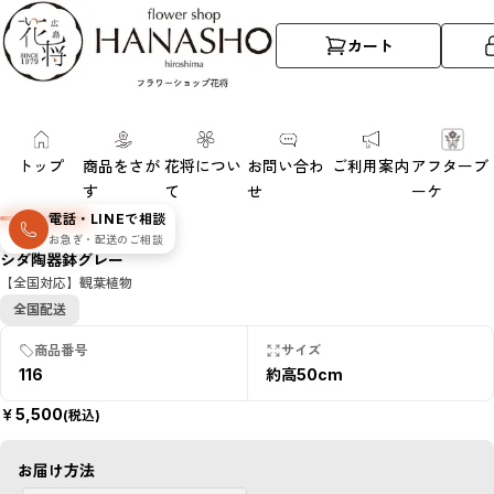
カート
トップ
商品をさが
花将につい
お問い合わ
ご利用案内
アフターブ
す
て
せ
ーケ
SOLD
電話・LINEで相談
OUT
お急ぎ・配送のご相談
数量限定・売
シダ陶器鉢グレー
切れ
【全国対応】観葉植物
全国配送
商品番号
サイズ
116
約高50cm
￥
5,500
(税込)
お届け方法