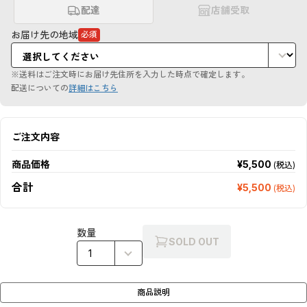
配達
店舗受取
お届け先の地域
必須
（必
須
項
目）
※送料はご注文時にお届け先住所を入力した時点で確定します。
配送についての
詳細はこちら
ご注文内容
商品価格
¥5,500
(税込)
合計
¥5,500
(税込)
数量
SOLD OUT
商品説明