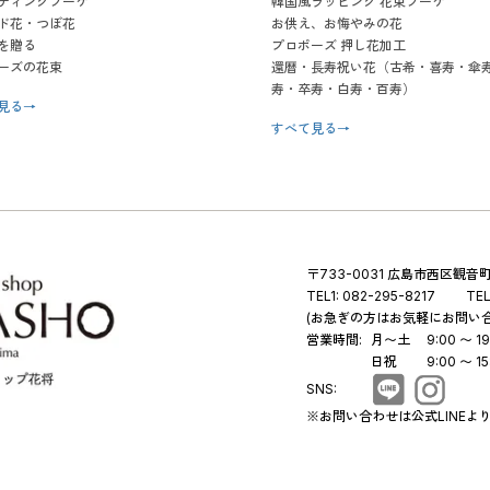
ディングブーケ
韓国風ラッピング 花束ブーケ
ド花・つぼ花
お供え、お悔やみの花
を贈る
プロポーズ 押し花加工
ーズの花束
還暦・長寿祝い花（古希・喜寿・傘
寿・卒寿・白寿・百寿）
見る
→
すべて見る
→
〒733-0031 広島市西区観音町 
TEL1:
082-295-8217
TEL
(お急ぎの方はお気軽にお問い
営業時間:
月〜土
9:00 〜 19
日祝
9:00 〜 15
SNS:
※お問い合わせは公式LINEよ