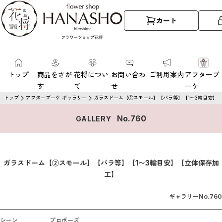
カート
トップ
商品をさが
花将につい
お問い合わ
ご利用案内
アフターブ
す
て
せ
ーケ
トップ
アフターブーケ ギャラリー
ガラスドーム【②スモール】【バラ等】【1〜3輪目安】
No.
760
GALLERY
ガラスドーム【②スモール】【バラ等】【1〜3輪目安】【立体保存加
工】
ギャラリーNo.
760
シーン
プロポーズ