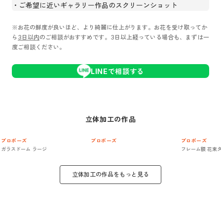
ご希望に近いギャラリー作品のスクリーンショット
※お花の鮮度が良いほど、より綺麗に仕上がります。お花を受け取ってか
ら
3日以内
のご相談がおすすめです。3日以上経っている場合も、まずは一
度ご相談ください。
LINEで相談する
立体加工
の作品
プロポーズ
プロポーズ
プロポーズ
ガラスドーム ラージ
フレーム額 花束
立体加工
の作品をもっと見る