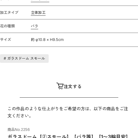
加工タイプ
立体加工
花の種類
バラ
サイズ
約 φ10.8 × H9.5cm
#
ガラスドーム スモール
注文する
この作品のような仕上がりをご希望の方は、以下の商品をご注
文ください。
商品No.
2256
ガラスドーム【②スモール】【バラ等】【1〜3輪目安】