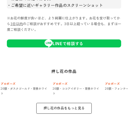
ご希望に近いギャラリー作品のスクリーンショット
※お花の鮮度が良いほど、より綺麗に仕上がります。お花を受け取ってか
ら
3日以内
のご相談がおすすめです。3日以上経っている場合も、まずは一
度ご相談ください。
LINEで相談する
押し花
の作品
プロポーズ
プロポーズ
プロポーズ
26額・ダスクゴールド・背景ホワイ
26額・ココアイボリー・背景ホワイ
26額・フォンテ
ト
ト
押し花
の作品をもっと見る