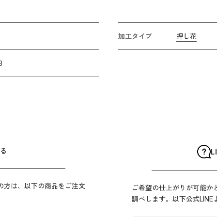
加工タイプ
押し花
3
る
L
の方は、以下の商品をご注文
ご希望の仕上がりが可能か
調べします。以下公式LIN