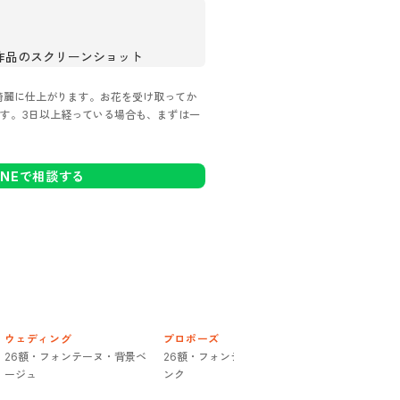
》
作品のスクリーンショット
綺麗に仕上がります。お花を受け取ってか
す。3日以上経っている場合も、まずは一
INEで相談する
ウェディング
プロポーズ
プロポーズ
26額・フォンテーヌ・背景ベ
26額・フォンテーヌ・背景ピ
26額・フォン
ージュ
ンク
ージュ