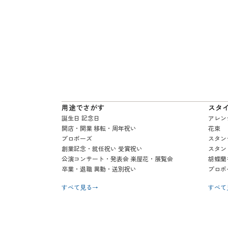
用途でさがす
スタ
誕生日 記念日
アレン
開店・開業 移転・周年祝い
花束
プロポーズ
スタン
創業記念・就任祝い 受賞祝い
スタン
公演コンサート・発表会 楽屋花・展覧会
胡蝶蘭
卒業・退職 異動・送別祝い
プロポ
すべて見る
→
すべて