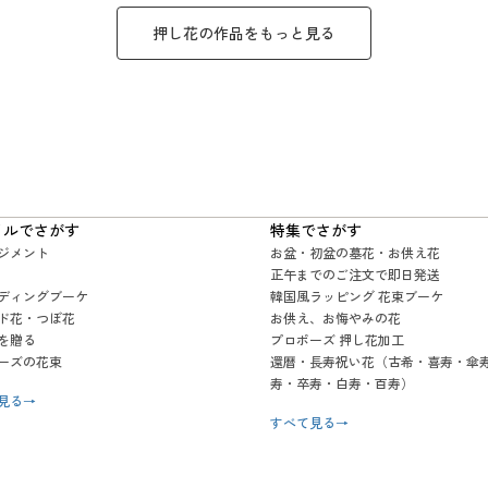
押し花
の作品をもっと見る
イルでさがす
特集でさがす
ジメント
お盆・初盆の墓花・お供え花
正午までのご注文で即日発送
ディングブーケ
韓国風ラッピング 花束ブーケ
ド花・つぼ花
お供え、お悔やみの花
を贈る
プロポーズ 押し花加工
ーズの花束
還暦・長寿祝い花（古希・喜寿・傘
寿・卒寿・白寿・百寿）
見る
→
すべて見る
→