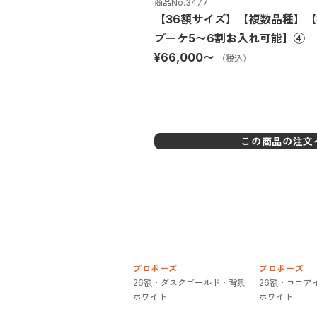
商品No.
3477
【36額サイズ】【複数品種】
ブーケ5〜6割お入れ可能】④
¥66,000
〜
（税込）
この商品の注文
プロポーズ
プロポーズ
26額・ダスクゴールド・背景
26額・ココア
ホワイト
ホワイト