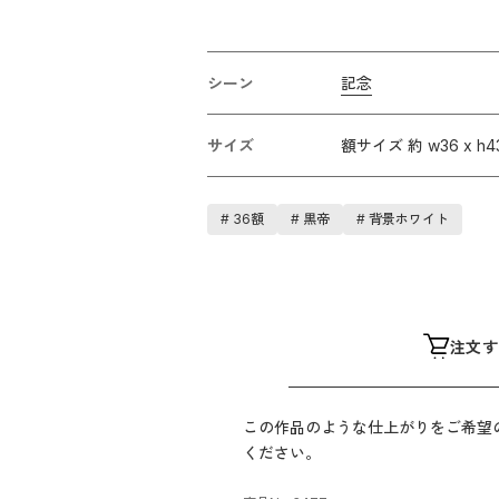
シーン
記念
サイズ
額サイズ 約 w36 x h4
#
36額
#
黒帝
#
背景ホワイト
注文す
この作品のような仕上がりをご希望
ください。