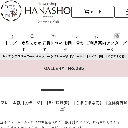
カート
トップ
商品をさが
花将につい
お問い合わ
ご利用案内
アフターブ
す
て
せ
ーケ
トップ
アフターブーケ ギャラリー
フレーム額【④ラージ】【8〜12目安】【さまざまな花
No.
235
GALLERY
フレーム額【④ラージ】【8〜12目安】【さまざまな花】【立体保存加
工】
立体フレームに入るだけのお花を入れた「敷き詰めタイプ」お花がたくさんあっ
て、なるべくたくさん残したいお客様におすすめです。